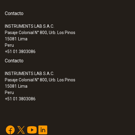
Diámetro punta del tubo de la sonda
Contacto
9 mm
INSTRUMENTS LAB S.A.C.
Pasaje Colonial N° 800, Urb. Los Pinos
:
0560 7207
15081
Lima
Longitud del cable
testo 720 - Medidor de temperatura de
Peru
1 canal
+51 01 3803086
1,3 m
Contacto
Cable fijo
INSTRUMENTS LAB S.A.C.
Pasaje Colonial N° 800, Urb. Los Pinos
si
15081
Lima
Peru
+51 01 3803086
Clase de protección
IP65
Material de la carcasa / del producto