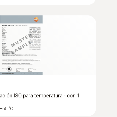
tura en la recepción de mercancías forma parte
y bacterias en los alimentos. Por lo tanto, es
cepción de las mercancías, se utilizan las
se de que la temperatura de las mercancías
idad” y utilizar en otros procesos.
ración ISO para temperatura - con 1
 +60 °C
er un seguimiento posterior. Además del valor