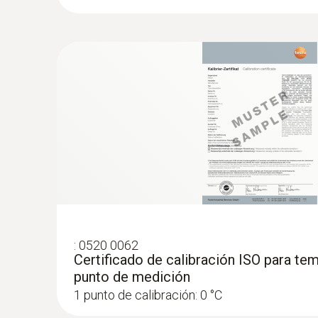
Se puede utilizar uni
Comprobaciones de la temperatur
En el sector alimentario, hay que comprobar y ve
de esta tarea. La temperatura de los alimentos e
necesario supervisar la temperatura continuament
tecnologías de medición de la temperatura interio
La tarea de medición para la comprobación de l
suministradas cumple con la normativa (reglamen
:
0520 0062
Certificado de calibración ISO para tem
Se pueden medir las temperaturas entre los produ
punto de medición
1 punto de calibración: 0 °C
En la mayoría de casos, los datos se introducen
medido, se anotan la fecha, la hora y el usuario.