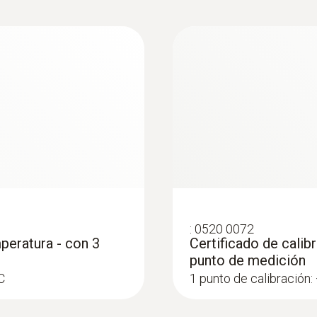
Temperatura de almacenamiento
 cumple con la normativa reglamentaria, se pueden acept
-30 hasta +70 ºC
:
0520 0072
peratura - con 3
Certificado de calib
punto de medición
C
1 punto de calibración: