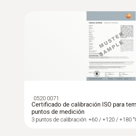
Si la temperatura en la recepción de mercancías
Ventajas de testo 108:
Fácil de usar
Instrumento y sondas estancos (IP67)
Es conforme con HACCP y EN 13485
Se puede utilizar universalmente
:
0520 0071
Certificado de calibración ISO para tem
puntos de medición
3 puntos de calibración: +60 / +120 / +180 °