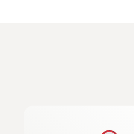
:
0600 3692
Mini sonda ambiental - para instrument
gases de combustión
Es posible insertarse directamente en el ins