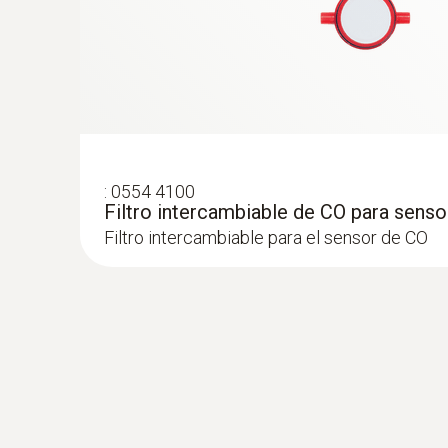
de gases de combustión
:
0554 4100
Filtro intercambiable de CO para senso
Filtro intercambiable para el sensor de CO
Presión diferencial - piezoresistiva
:
0600 9787
Sonda de temperatura del aire de comb
profundidad de inmersión)