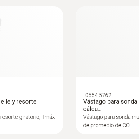
y la medición 4
ambiente (p. ej. en la 
ses y accesorios
:
0554 5762
elle y resorte
Vástago para sonda 
cálcu...
resorte giratorio, Tmáx
Vástago para sonda mul
de promedio de CO