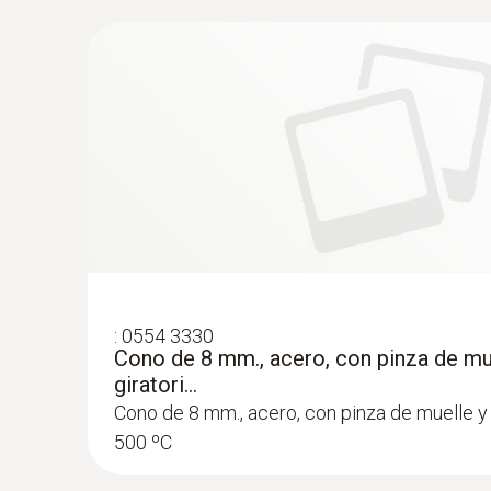
Ejecución de la comprobación de calefacción 
Pascal con un instrumento de medición de ga
adecuados
:
0554 3330
Cono de 8 mm., acero, con pinza de mu
giratori...
Cono de 8 mm., acero, con pinza de muelle y 
500 ºC