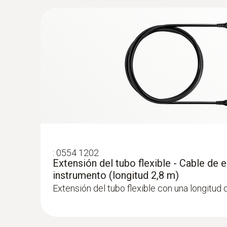
Flexible en el posicionamiento (profundidad 
longitud del cable 2,2 m)
Medición de O₂
:
0554 1202
Extensión del tubo flexible - Cable de 
instrumento (longitud 2,8 m)
Extensión del tubo flexible con una longitud 
:
0638 0330
Sonda de micro-presión - para la comp
calefacción/medición 4 Pascal