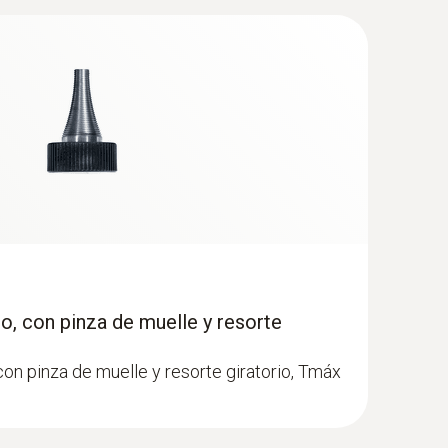
onamiento (profundidad de inmersión 60 mm,
indows 8.1 o Windows 10, se debe instalar un
m)
edición una vez.
o, con pinza de muelle y resorte
on pinza de muelle y resorte giratorio, Tmáx
de CO ambiental
ntraciones peligrosas de CO en el aire