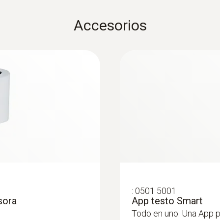
Exactitud
Accesorios
0,5 % f.e.
Resolución
1 hPa
:
0501 5001
sora
App testo Smart
Todo en uno: Una App p