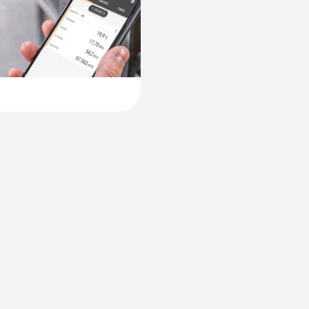
-20 hasta +50 ºC
Peso
191 g
Sobrecarga
±2500 hPa
Rango
0 hasta +2000 hPa