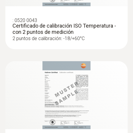
vista:
El termómetro de penetración por
infrarrojos es conforme a APPCC y está
:
0520 0043
certificado según la norma EN 13485. Por
Certificado de calibración ISO Temperatura -
ello, es idóneo para su uso en el sector de
con 2 puntos de medición
2 puntos de calibración: -18/+60°C
la alimentación
Prácticos accesorios incluidos:
el testo
826-T4 está equipado con la funda
protectora TopSafe, que es resistente y
estanca al agua de acuerdo con la clase
de protección IP67. Si fuera necesario, la
funda puede lavarse en el lavavajillas.
Gracias a la broca para alimentos
congelados, medirá incluso la temperatura
interior de los alimentos congelados.
Tanto el soporte de pared/cinturón como
la tapa de protección para la sonda de