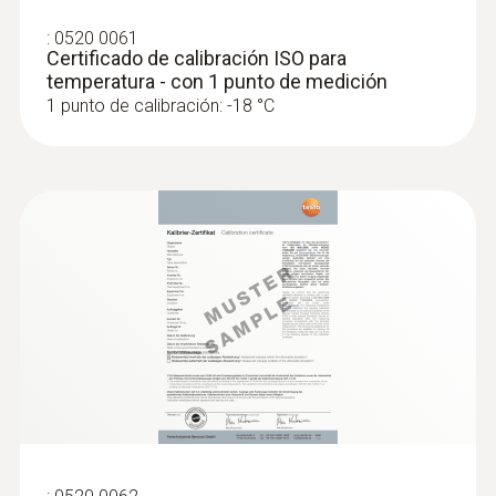
penetración garantizan un
almacenamiento seguro del termómetro
:
0520 0061
Certificado de calibración ISO para
conforme a APPCC
temperatura - con 1 punto de medición
1 punto de calibración: -18 °C
Volumen de suministro
Termómetro de penetración por infrarrojos
testo 826-T4, se incluye la funda protectora
TopSafe, el soporte de pared/cinturón, la tapa
de protección de la sonda, la broca para
alimentos congelados y las pilas.