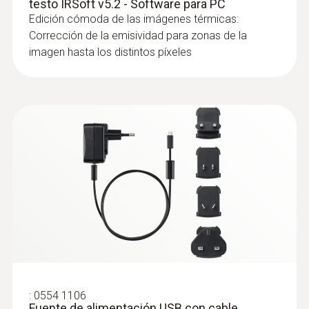
testo IRSoft v5.2 - Software para PC
tubería mediante la cámara termográfica
Edición cómoda de las imágenes térmicas:
sin dañar innecesariamente paredes o
Corrección de la emisividad para zonas de la
suelos
imagen hasta los distintos píxeles
Localización precisa de fugas en
calefacciones de suelo radiante y otras
tuberías inaccesibles, por ejemplo, debajo
del revoque
Localización de fugas en
tejados planos
Detección de zonas húmedas en tejados:
Las cámaras termográficas muestran las
zonas en el tejado que presentan
:
0554 1106
Fuente de alimentación USB con cable