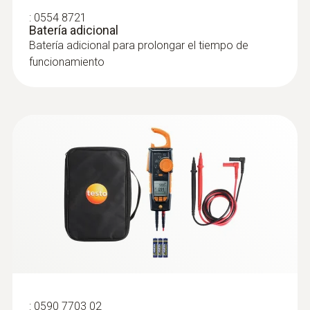
:
0554 8721
automáticamente la escala de imagen
Batería adicional
térmica de forma óptima con el fin de
Batería adicional para prolongar el tiempo de
crear imágenes térmicas objetivamente
funcionamiento
comparables y sin errores, por ejemplo,
del comportamiento térmico de un
edificio
Con el IFOV warner se calcula la distancia
con respecto al objeto a medir / el tamaño
de la zona de medición y se muestra la
zona de medición en la imagen térmica,
de este modo se evitan errores de
medición ya que la cámara le indica
exactamente lo que se puede medir
Para la termografía al más alto nivel se
requiere una cámara termográfica de alta
calidad, pero también un software de
:
0590 7703 02