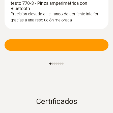
análisis de alto rendimiento. Con el
testo 770-3 - Pinza amperimétrica con
Bluetooth
software IRSoft (descarga gratuita) es
Precisión elevada en el rango de corriente inferior
posible analizar las imágenes térmicas y
gracias a una resolución mejorada
de humedad de forma rápida, sencilla y
profesional así como documentarlas en
un informe
Certificados