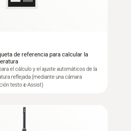
jemplo, debajo del revoque
do que presentan acumulaciones de humedad o
queta de referencia para calcular la
eratura
para el cálculo y el ajuste automáticos de la
atura reflejada (mediante una cámara
ción testo ɛ-Assist)
en el producto
ución de temperaturas de piezas constructivas