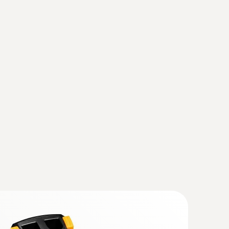
ación de imágenes térmicas
(
v1.31, 167.88 MB
)
ima, también hay que actualizar el instrumento
instrucciones para la actualización del firmware.
tencial de ahorro de energía con una cámara
cial utilizar la Versión de IRSoft.
 las cámaras de imágenes térmicas)
n la imagen infrarroja
(
1.61 MB
)
erDoor
 testo 865, testo 868, testo 871,
(
193.76 KB
)
 estos lugares se visualizan de color rojo