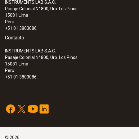
INSTRUMENTS LAB S.A.C.
:
0600 7610
Pasaje Colonial N° 800, Urb. Los Pinos
Set de sondas industriales 1200 °C
15081
Lima
Peru
+51 01 3803086
Contacto
INSTRUMENTS LAB S.A.C.
Pasaje Colonial N° 800, Urb. Los Pinos
15081
Lima
Peru
+51 01 3803086
:
0600 7630
Set de sondas industriales calentables
©
2026