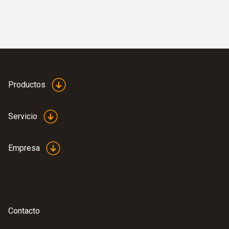
:
0563 2251
Set SO2 bajo con calefacción
Productos
Servicio
Empresa
Contacto