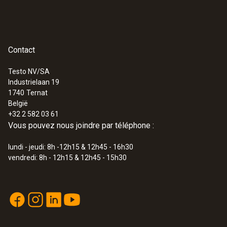
Contact
Testo NV/SA
Industrielaan 19
:
0563 4412
1740
Ternat
Kit de laboratoire testo 440
België
€ 599,00
+32 2 582 03 61
€ 724,79
Vous pouvez nous joindre par téléphone :
lundi - jeudi: 8h -12h15 & 12h45 - 16h30
vendredi: 8h - 12h15 & 12h45 - 15h30