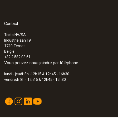
Contact
:
0572 3320
testo 150 TUC4 - Module d’enregistreur
de données avec 4 raccords pour
Testo NV/SA
sondes avec TUC
Industrielaan 19
1740
Ternat
België
+32 2 582 03 61
Vous pouvez nous joindre par téléphone :
lundi - jeudi: 8h -12h15 & 12h45 - 16h30
vendredi: 8h - 12h15 & 12h45 - 15h30