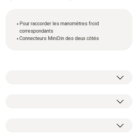
Pour raccorder les manomètres froid
correspondants
Connecteurs MiniDin des deux côtés
Données techniques générales
Poids
1 câble de connexion avec connecteur
46 g
MiniDin (longueur de câble : 1,46 m).