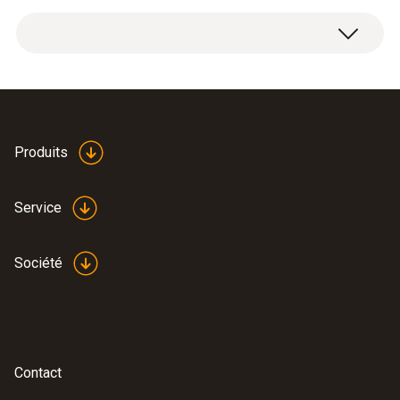
Étendue de mesure
1 capteur de NO de rééquipement.
0 à 4000 ppm
Résolution
1 ppm
Produits
Service
Données techniques générales
Société
Poids
18 g
Dimensions
Contact