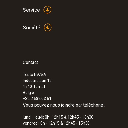
Service
Société
Contact
:
0555 6351
testo 6351 - Transmetteur de pression di
l’industrie
Testo NV/SA
Industrielaan 19
1740
Ternat
België
+32 2 582 03 61
Vous pouvez nous joindre par téléphone :
lundi - jeudi: 8h -12h15 & 12h45 - 16h30
vendredi: 8h - 12h15 & 12h45 - 15h30