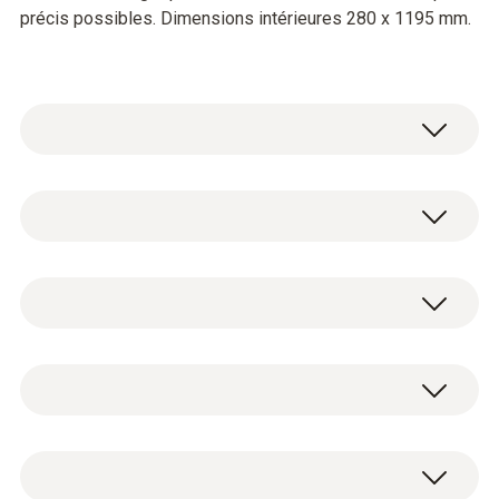
précis possibles. Dimensions intérieures 280 x 1195 mm.
Pour garantir des résultats de mesure
corrects, il faut une taille minimale de la sortie
de 335 x 335 mm.
Hotte de rechange et étui.