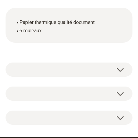
Papier thermique qualité document
6 rouleaux
Données techniques générales
Dimensions
6 rouleaux de papier thermique de rechange.
120 X 75 X 60 mm