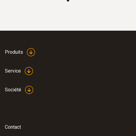
:
0564 5584
Produits
testo 558s kit Smart Vide avec pince
ampèremétrique - Manifold
électronique intelligent avec pince
Service
ampèremétrique et sondes de
température et de vide sans fil
€ 921,00
Société
€ 1.114,41
Contact