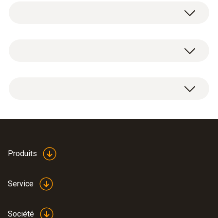
Set composé du cône de débit pour VMC (Ø
200 mm) et cône pour ventilation (330x330
mm)
Entonnoir rond pour les soupapes à
disque (Ø 200 mm)
Entonnoir carré pour les grilles d'aération
(330 x 330 mm)
Etui de transport pratique - Consignes
d’utilisation pour les mesures avec les
entonnoirs
Mode d’emploi testo
Produits
(
902.82 KB
)
417
Service
Société