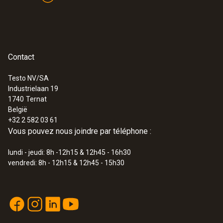
Contact
:
0563 4412
Kit de laboratoire testo 440
€ 599,00
Testo NV/SA
Industrielaan 19
€ 724,79
1740
Ternat
België
+32 2 582 03 61
Vous pouvez nous joindre par téléphone :
lundi - jeudi: 8h -12h15 & 12h45 - 16h30
vendredi: 8h - 12h15 & 12h45 - 15h30