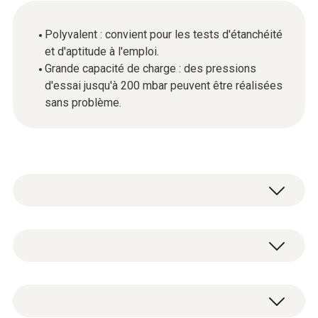
Polyvalent : convient pour les tests d'étanchéité
et d'aptitude à l'emploi.
Grande capacité de charge : des pressions
d'essai jusqu'à 200 mbar peuvent être réalisées
sans problème.
Set de mise en pression testo 330-1/-2 LL
Version 2010
Kit de détalonnage pour le contrôle des
conduites de gaz du testo 330-1/-2 LL