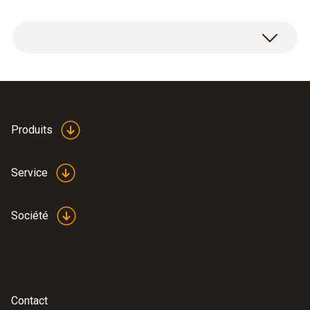
version 2010.
Mode d’emploi test gas
Produits
(
485.8 KB
)
lines
Service
Société
Contact
:
0564 3002 79