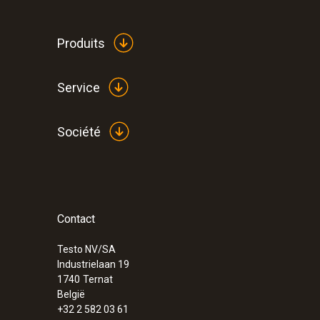
Produits
Service
Société
Température - TC de type K (NiCr-Ni)
Contact
Testo NV/SA
Industrielaan 19
1740
Ternat
België
+32 2 582 03 61