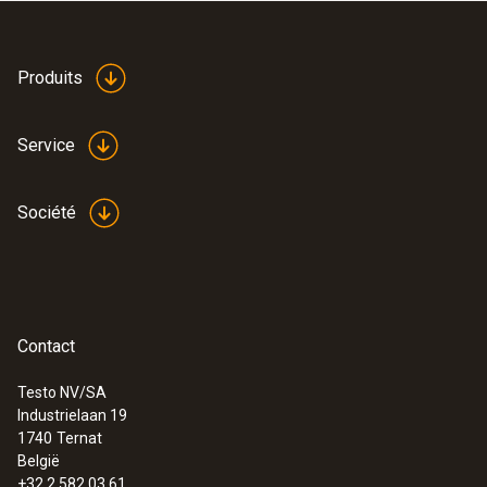
Produits
Service
Société
Contact
Testo NV/SA
Industrielaan 19
1740
Ternat
België
+32 2 582 03 61