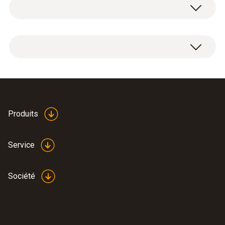
1 station de charge pour accumulateur
4,75 V ... 5,8 V
1 câble USB-C
Alimentation en courant
max. 1320 mA
Température de stockage
Instruction manual
Produits
-10 à +70 °C
(
632.2 KB
)
battery-charging station
Service
EU declaration of
conformity desktop
(
32.99 KB
)
Société
stand charger