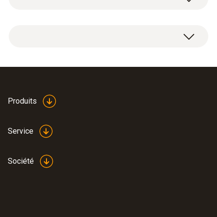
Poids
1 support de sonde pour lyophilisation (puck).
235 g
Dimensions
Ø 45 X 30 mm
Produits
Température de service
Service
-50 à +70 °C
Société
Matériau du produit / du boîtier
Partie supérieure : acier inoxydable 1.4404,
logement pour sonde : PPSU noir