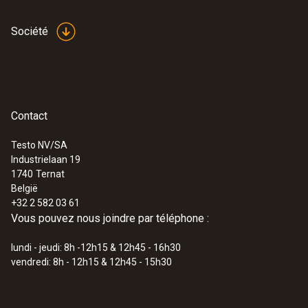
2 mesures par seconde
Société
Compensation de la température
automatique
Contact
Température de stockage
Testo NV/SA
Industrielaan 19
-20 à +70 °C
1740
Ternat
België
+32 2 582 03 61
Vous pouvez nous joindre par téléphone :
lundi - jeudi: 8h -12h15 & 12h45 - 16h30
vendredi: 8h - 12h15 & 12h45 - 15h30