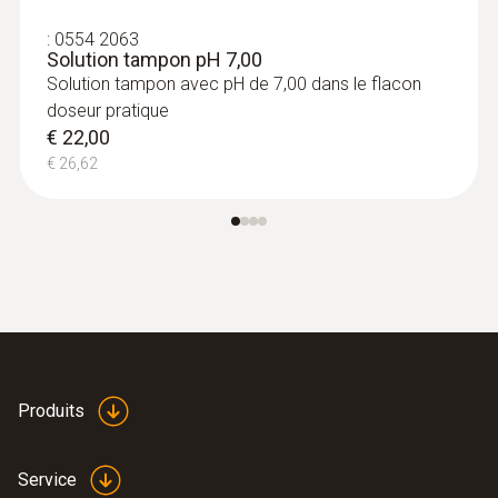
Autonomie
:
0554 2063
Solution tampon pH 7,00
Solution tampon avec pH de 7,00 dans le flacon
80 h (Auto Off 10 min)
doseur pratique
€ 22,00
Type d’écran
€ 26,62
LCD (Liquid Crystal Display)
Taille de l’écran
deux lignes
Nombre de canaux
Produits
2 canal
Service
Cadence de mesure