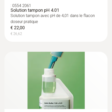
CE 2014/30/EU
:
0554 2061
Solution tampon pH 4.01
Solution tampon avec pH de 4,01 dans le flacon
Longueur du tube de sonde
doseur pratique
€ 22,00
35 mm
€ 26,62
Diamètre du tube de sonde
11 mm
Normes
DIN EN 12830
Type de pile
1 pile bouton (CR 2032)