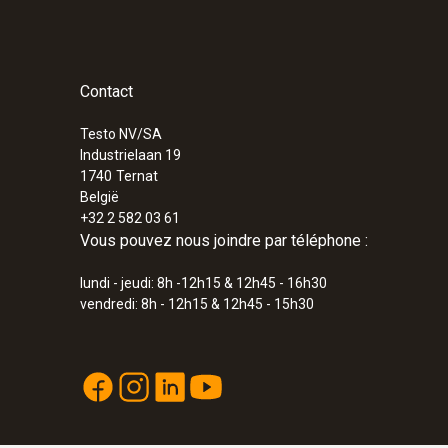
:
0563 3240 70
Kit de base testo 324 - Manomètre et dé
Contact
Kit de base « Manomètre et débitmètre de fui
Testo NV/SA
Industrielaan 19
1740
Ternat
€ 1.799,00
België
+32 2 582 03 61
€ 2.176,79
Vous pouvez nous joindre par téléphone :
lundi - jeudi: 8h -12h15 & 12h45 - 16h30
vendredi: 8h - 12h15 & 12h45 - 15h30