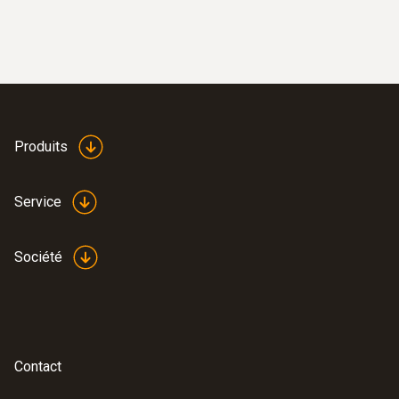
les valeurs min. et max. peuvent également
être affichées d’une pression sur une touche.
L’écran éclairé garantit également une lisibilité
parfaite des résultats de mesure, même dans
l’obscurité.
Produits
Grâce à son capuchon de protection et à son
étui pour ceinture, le tachymètre peut être
Service
conservé en toute sécurité après la mesure,
et ce, jusqu’à l’utilisation suivante.
Société
Étendue de la livraison
Tachymètre testo 460, avec marques
réfléchissantes, capuchon de protection,
Contact
protocole d’étalonnage, étui pour ceinture et