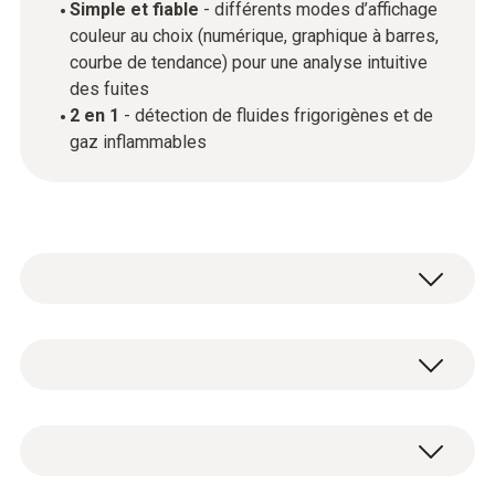
Simple et fiable
- différents modes d’affichage
couleur au choix (numérique, graphique à barres,
courbe de tendance) pour une analyse intuitive
des fuites
2 en 1
- détection de fluides frigorigènes et de
gaz inflammables
Le testo 515 Ex associe une performance
rapide et fiable à une conception conviviale.
Des taux de fuite jusqu’à 1 g/a peuvent être
Méthane (CH₄)
détectés, une haute sensibilité et la stabilité
du capteur à long terme sont garanties. Grâce