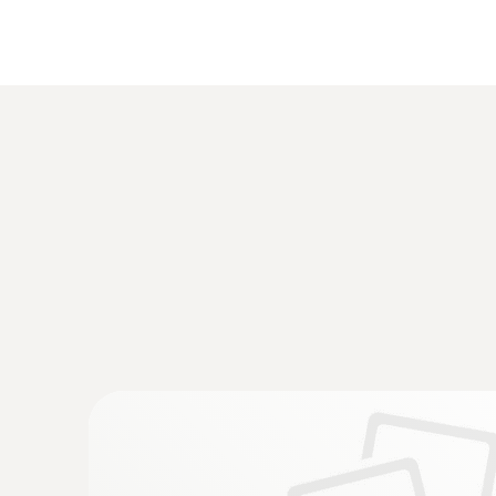
:
0555 6381
testo 6381 - Transmetteur de pression di
calcul d’écoulement