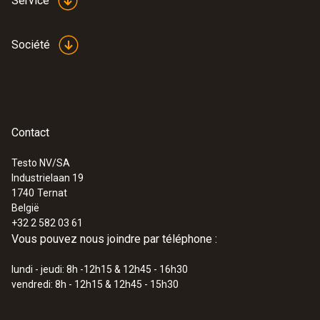
Service
Indice de protection
Société
IP 64
Normes
EN 61243-3; EN 61326-1; EN 61010-1
Contact
Testo NV/SA
Type de pile
Industrielaan 19
1740
Ternat
2 piles Micro AAA
België
+32 2 582 03 61
Vous pouvez nous joindre par téléphone :
Température de stockage
lundi - jeudi: 8h -12h15 & 12h45 - 16h30
-15 à +60 °C
vendredi: 8h - 12h15 & 12h45 - 15h30
Catégorie de surtension