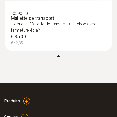
0 à 95 %HR
:
0590 0018
Mallette de transport
Poids
Extérieur : Mallette de transport anti-choc avec
fermeture éclair
295 g
€ 35,00
€ 42,35
Dimensions
270 X 72 X 35 mm
Température de service
-10 à +50 °C
Couleur du produit
Produits
Noir