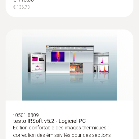
certitude à l’aide d’une caméra thermique
€ 136,73
– sans endommager inutilement les murs
et le sol
Localiser de manière précise les fuites
des chauffages par le sol et d’autres
tuyauteries difficiles d’accès, p. ex. de
tuyaux encastrés
Localisation des fuites sur les
toits plats
Détecter les zones entièrement humides
:
0501 8809
testo IRSoft v5.2 - Logiciel PC
d’une toiture : grâce aux différences de
Édition confortable des images thermiques :
température (telles qu’elles se présentent
correction des émissivités pour des sections
surtout sur les toits plats), les caméras