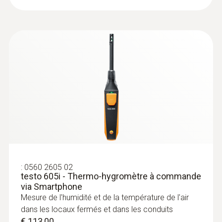
répartition des températures avec une
caméra thermique
Localiser le parcours des boucles de
chauffage des systèmes de chauffage
par le sol
Vérifier la présence de scories dans les
radiateurs
Mesurer les températures des
canalisations montantes et descendantes
:
0560 2605 02
Localisation d’une rupture de
testo 605i - Thermo-hygromètre à commande
via Smartphone
canalisation
Mesure de l'humidité et de la température de l'air
dans les locaux fermés et dans les conduits
Détecter une rupture de canalisation avec
€ 113,00