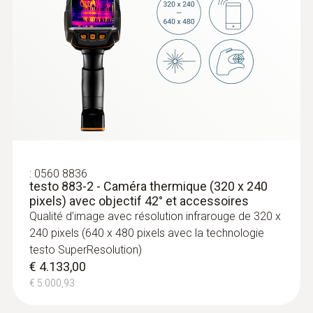
dans les processus de production et les
anomalies au niveau de la répartition de la
chaleur sur les composants
Surveiller rapidement et de manière
simple le niveau de remplissage des
réservoirs de liquide fermés
:
0560 8836
testo 883-2 - Caméra thermique (320 x 240
pixels) avec objectif 42° et accessoires
Qualité d’image avec résolution infrarouge de 320 x
240 pixels (640 x 480 pixels avec la technologie
testo SuperResolution)
€ 4.133,00
€ 5.000,93