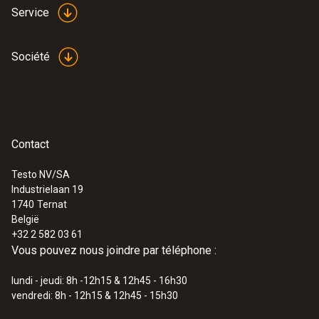
Service
signaux excellentes pour les utilisations à
l’intérieur de bâtiments.
Société
Application information
testo Saveris
measurement data
(
1.1 MB
)
monitoring system
UltraRange
Contact
:
0572 9320
testo Saveris Base V 3.0 - Station de
base
Testo NV/SA
Instruction manual
Industrielaan 19
(
478.6 KB
)
communication module
1740
Ternat
België
+32 2 582 03 61
Quickstart testo
(
887.3 KB
)
Vous pouvez nous joindre par téléphone :
UltraRange Gateway
lundi - jeudi: 8h -12h15 & 12h45 - 16h30
vendredi: 8h - 12h15 & 12h45 - 15h30