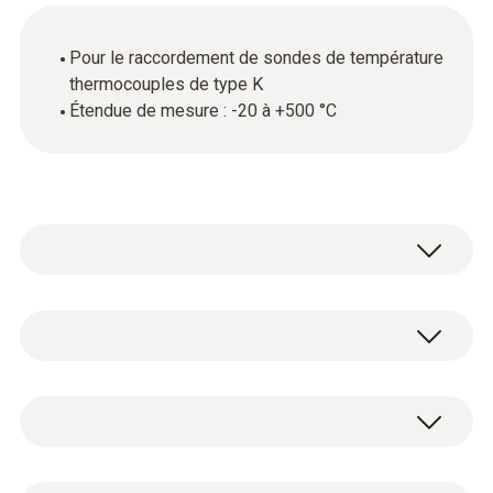
Pour le raccordement de sondes de température
thermocouples de type K
Étendue de mesure : -20 à +500 °C
Outre les paramètres électriques, cette pince
ampèremétrique permet également de
mesurer les températures. Cet adaptateur
Données techniques générales
sert à raccorder une sonde de température
thermocouple de type K à votre pince
ampèremétrique.
Poids