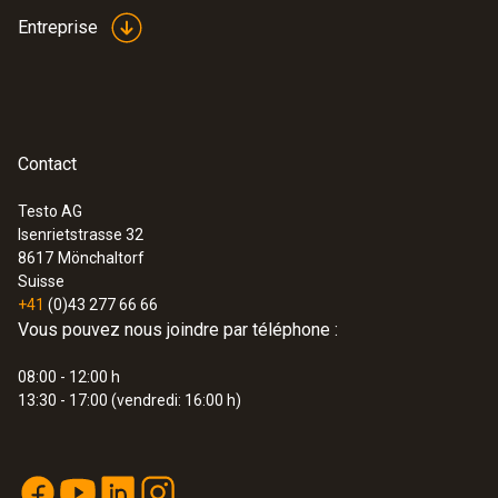
Entreprise
:
0590 7702
Interfaces
testo 770-2 - Pince ampèremétrique
CHF 209.00
Connecteur thermocouple
CHF 225.95
Contact
Testo AG
Isenrietstrasse 32
8617
Mönchaltorf
Suisse
+41
(0)43 277 66 66
Vous pouvez nous joindre par téléphone :
08:00 - 12:00 h
13:30 - 17:00 (vendredi: 16:00 h)