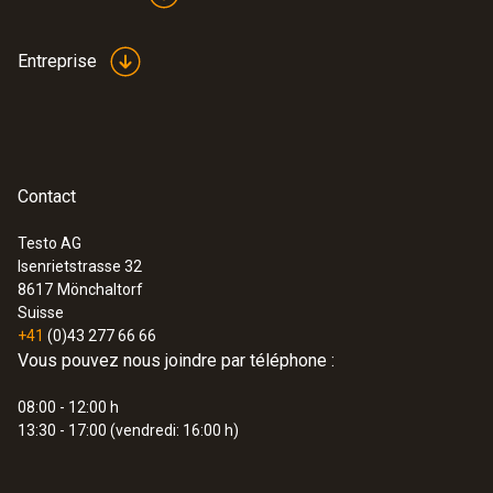
Entreprise
:
0632 3153
testo 315-3 - Appareil de mesure de
CO-/CO2 pour mesures ambiantes
Contact
CHF 1'185.00
CHF 1'281.00
Testo AG
Isenrietstrasse 32
8617
Mönchaltorf
Suisse
+41
(0)43 277 66 66
Vous pouvez nous joindre par téléphone :
08:00 - 12:00 h
13:30 - 17:00 (vendredi: 16:00 h)