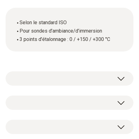
Selon le standard ISO
Pour sondes d’ambiance/d’immersion
3 points d’étalonnage : 0 / +150 / +300 °C
Données techniques générales
Matériau du produit / du boîtier
Certificat d'étalonnage ISO température avec
papier
3 points d'étalonnage : 0 / +150 / +300 °C.