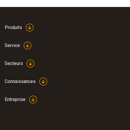
Couleur du produit
white
Produits
Service
Secteurs
Connaissances
Entreprise
:
0560 5210
testo 521-1 - Manomètre différentiel