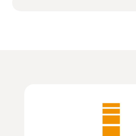
données, la rédaction de rapports et la réalis
Le logiciel offre la possibilité d'affichage 
Les menus de mesure peuvent être adaptés de
structures arborescentes claires en fonction d
Autres avantages : mesures en ligne, créati
limites)
:
0572 1751
testo 175 T1 - Enregistreur de températ