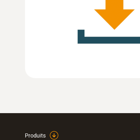
CHF 201.00
CHF 217.30
:
0572 1753
testo 175 T3 -
Produits
Enregistreur de température