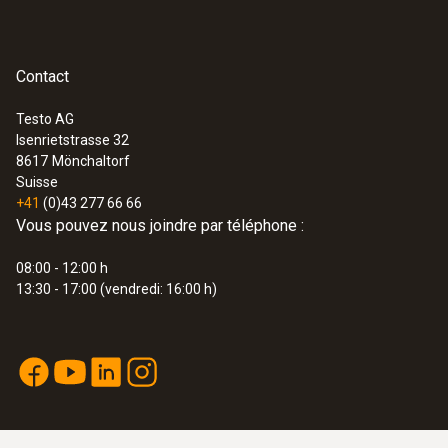
:
0600 9763
Sonde de combustion modulaire - 300
mm, Ø 6 mm, Tmax 500 °C
Contact
Testo AG
Isenrietstrasse 32
8617
Mönchaltorf
Suisse
+41
(0)43 277 66 66
Vous pouvez nous joindre par téléphone :
08:00 - 12:00 h
13:30 - 17:00 (vendredi: 16:00 h)
:
0600 9762
Sonde de combustion modulaire,