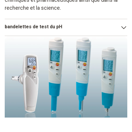
recherche et la science.
bandelettes de test du pH
Les bandelettes de mesure du pH normales permettent
d'attribuer le caractère acide, basique et neutre d'une
substance ainsi que les nuances correspondantes en
modifiant la couleur de la bandelette. En règle générale, le
rouge signifie acide, la coloration bleue représente un
caractère basique. Le vert représente la substance neutre,
les transitions vers les différents caractères sont
représentées par des nuances de couleur.