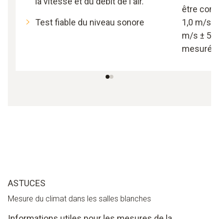
la vitesse et du débit de l'air.
être comp
Test fiable du niveau sonore
1,0 m/s 
m/s ± 5 %
mesurée
ASTUCES
Mesure du climat dans les salles blanches
Informations utiles pour les mesures de la