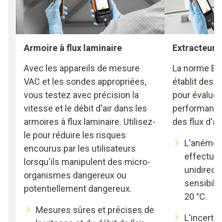
Armoire à flux laminaire
Extracteur 
Avec les appareils de mesure
La norme EN
VAC et les sondes appropriées,
établit des 
vous testez avec précision la
pour évaluer 
vitesse et le débit d'air dans les
performance
armoires à flux laminaire. Utilisez-
des flux d'ai
le pour réduire les risques
L'anémom
encourus par les utilisateurs
effectue
lorsqu'ils manipulent des micro-
unidirect
organismes dangereux ou
sensibilit
potentiellement dangereux.
20 °C.
Mesures sûres et précises de
L'incerti