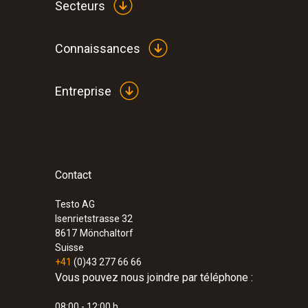
Secteurs
Connaissances
:
0560 1108
Entreprise
testo 110 - Thermomètre
CHF 157.00
CHF 169.70
Contact
Testo AG
Isenrietstrasse 32
8617
Mönchaltorf
Suisse
+41
(0)43 277 66 66
Vous pouvez nous joindre par téléphone :
08:00 - 12:00 h