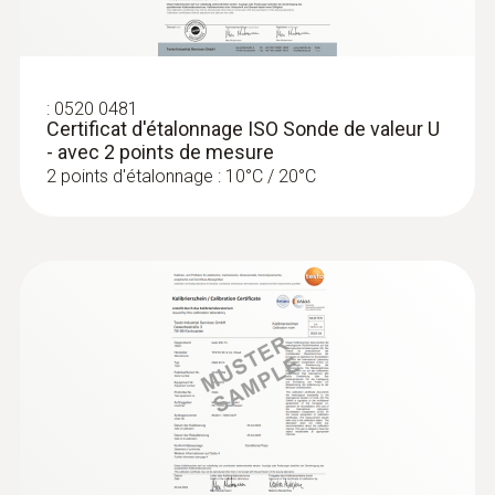
:
0520 0481
:
0563 6353
Certificat d'étalonnage ISO Sonde de valeur U
testo 635-2 kit valeur U - Kit « Thermo-
- avec 2 points de mesure
hygromètre »
2 points d'étalonnage : 10°C / 20°C
CHF 1'475.00
CHF 1'594.50