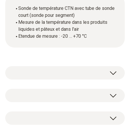
Sonde de température CTN avec tube de sonde
court (sonde pour segment)
Mesure de la température dans les produits
liquides et pâteux et dans l'air
Etendue de mesure : -20 … +70 °C
La sonde pour segment convient pour les
mesures de température dans l'air, ainsi que
pour les mesures de température dans les
Température - CTN
produits liquides et pâteux. Grâce à son
capteur CTN, cette sonde permet des