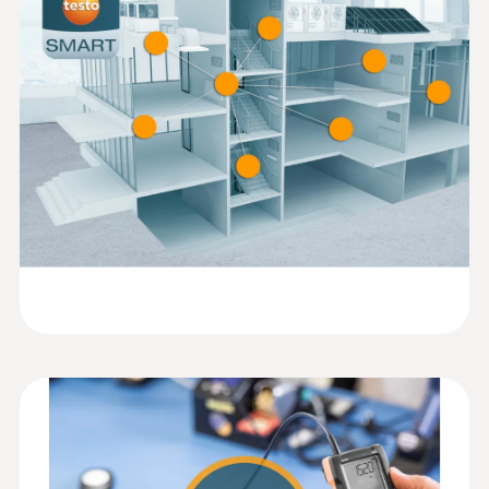
Poids
conformity testo 545
288 g
Mode d‘emploi testo 545
(
1.19 MB
)
Dimensions
Quickstart testo 545
(
1.8 MB
)
149 X 60 X 28 mm
Sonde: 134 X 54 X 23 mm
Température de service
Sonde: 0 à +50 °C
-10 à +50 °C
Matériau du produit / du boîtier
ABS + PC / TPE