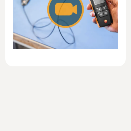
Indice de protection
IP 40
Longueur de câble
1,4 m
Autonomie
70 h
Type de pile
3x AA
Température de stockage