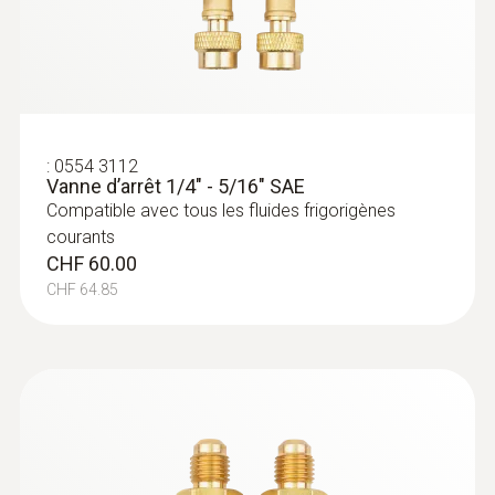
diamètre de 5 à 65 mm
(indice de protection IP 42). Le dispositif de
CHF 225.00
suspension protège l'appareil pendant la
CHF 243.25
mesure. Le grand écran éclairé permet une
lecture simple et rapide, même dans le cas de
mauvaises conditions d'éclairage.
:
0554 3112
Vanne d’arrêt 1/4" - 5/16" SAE
Compatible avec tous les fluides frigorigènes
courants
CHF 60.00
CHF 64.85
:
0613 1912
Sonde de contact étanche (CTN)
Capteur de température CTN