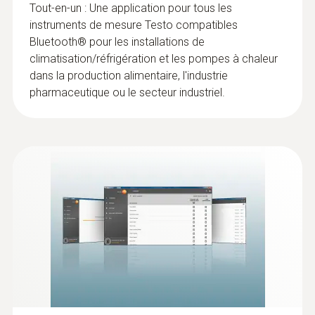
Tout-en-un : Une application pour tous les
instruments de mesure Testo compatibles
Fluides frigorigènes
Bluetooth® pour les installations de
:
0563 4915
testo 915i - Thermomètre avec sonde
Compatible A2L / A3
climatisation/réfrigération et les pompes à chaleur
flexible à commande via Smartphone
dans la production alimentaire, l'industrie
Smart Probe pour les mesures de
pharmaceutique ou le secteur industriel.
Température de stockage
température sans fil dans les applications les
plus variées grâce à la vaste offre de sondes
-20 à +60 °C
et à la compatibilité avec les sondes
thermocouples de type K disponibles sur le
* when not connected via Bluetooth
marché
CHF 99.00
CHF 107.00