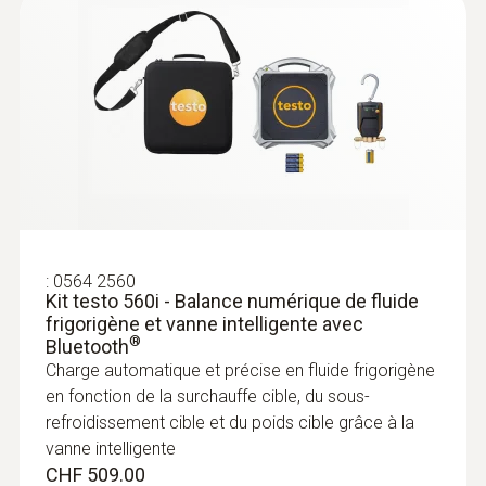
requiert iOS 11.0 ou plus récent; requiert
A2L/A2/A3 refrigerant
réunit la qualité éprouvée de Testo et une
(
40.5 KB
)
Android 6.0 ou plus récent; requiert un
testo 550i
grande robustesse
terminal mobile doté d'un système Bluetooth
4.0
Couleur du produit
Noir
:
0564 2552
testo 552i - Sonde de vide sans fil,
commandée par App
Auto-Off
Détecter le vide de manière rapide et aisée
:
0564 2560
grâce à la représentation graphique dans
Kit testo 560i - Balance numérique de fluide
10 min*
frigorigène et vanne intelligente avec
l’App ou sur l’écran du manifold électronique
®
Bluetooth
CHF 175.00
Charge automatique et précise en fluide frigorigène
Autonomie
CHF 189.20
en fonction de la surchauffe cible, du sous-
130 h
refroidissement cible et du poids cible grâce à la
vanne intelligente
CHF 509.00
Type de pile