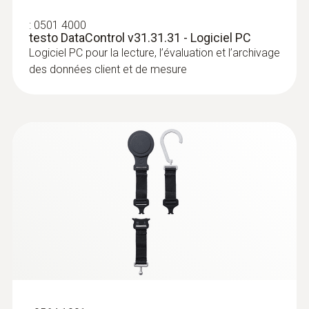
:
0501 4000
testo DataControl v31.31.31 - Logiciel PC
Logiciel PC pour la lecture, l’évaluation et l’archivage
des données client et de mesure
:
0613 4611
Sonde de température avec Velcro
(CTN)
Avec Velcro pour une fixation aisée de la
sonde de contact sur les tuyaux d'un
diamètre de jusqu'à 75 mm
CHF 120.00
CHF 129.70