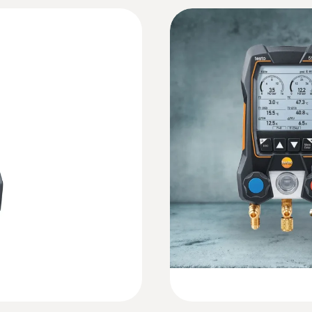
±0,5 % val.fin.
Mode d'emploi testo 550s / testo 557s
mande via
Résolution
'air dans les locaux
0,01 bar
:
0564 5502
Technical Documentation A2L/A2/A3 refriger
nique intelligent
testo 550s kit Smart
ince
avec sondes de temp
Raccord de capteur
au grand écran
Tous les résultats d’u
Quickstart testo 550s
graphique
3 × 7/16" – UNF 2 ×
CHF 588.00
CHF 635.65
Surcharge rel. (haute pression)
65 bar
Sondes de température
Poids