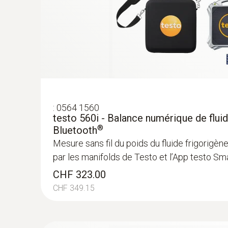
:
0564 1560
testo 560i - Balance numérique de flui
®
Bluetooth
Mesure sans fil du poids du fluide frigorig
par les manifolds de Testo et l’App testo Sm
:
0613 5507
Kit de sondes de température à pince (av
CHF 323.00
les mesures sur les tuyaux (Ø 6-35 mm)
CHF 349.15
Capteur de température CTN précis
CHF 75.00
CHF 81.10