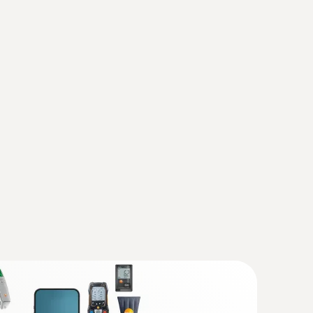
lyvalent pour pompes à chaleur
que testo 557s avec grand écran graphique,
ct et fiable grâce au boîtier robuste et
robuste (CTN)
de protection IP 54
re CTN
0 ou plus récent; requiert un terminal mobile