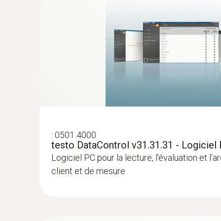
:
0501 4000
testo DataControl v31.31.31 - Logiciel
Logiciel PC pour la lecture, l’évaluation et l
:
0613 4611
client et de mesure
Sonde de température avec Velcro (CT
Avec Velcro pour une fixation aisée de la son
tuyaux d'un diamètre de jusqu'à 75 mm
CHF 120.00