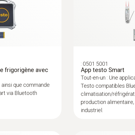
doté d'un système Bluetooth 4.0
Couleur du produit
Noir
Auto-Off
:
0501 5001
10 min*
de frigorigène avec
App testo Smart
Tout-en-un : Une applic
Autonomie
ène ainsi que commande
Testo compatibles Blue
art via Bluetooth
climatisation/réfrigéra
:
0613 5506
250 h with no illumination, no Bluetooth<sup>&reg;</
ec fil, CTN) - pour
Sonde à pince (CTN
production alimentaire,
Bluetooth<sup>&reg;</sup>
Capteur de températu
industriel.
Type de pile
CHF 52.00
CHF 56.20
4 piles Mignon AA