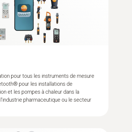
ation pour tous les instruments de mesure
tooth® pour les installations de
tion et les pompes à chaleur dans la
sup>; 100 h with illumination and
) - avec câble de 5 m
 l'industrie pharmaceutique ou le secteur
re CTN précis