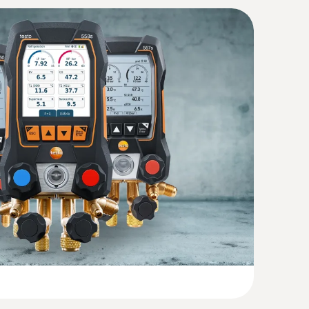
(
1.96 MB
)
ant testo 550s
(
41.2 KB
)
 - Manifold électronique intelligent
érature à pince sans fil
n seul coup d’œil grâce au grand écran
(
1.7 MB
)