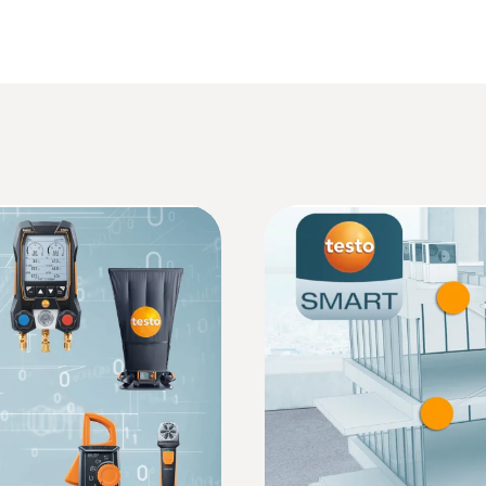
Documentation CVC
Résolution
0,1 °C
Fiche technique testo 625
Informations conformément au règlement (E
Étendue de mesure
0 à 100 %HR
EU declaration of conformity testo 625
Précision
2,5 %HR (5 à 95 %HR)
Mode d‘emploi testo 625
Résolution
Quickstart testo 625