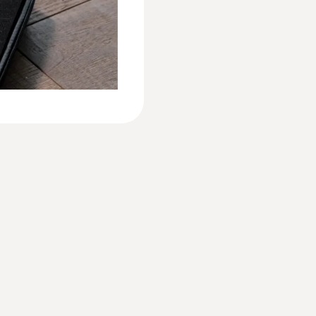
Matériau du produit / du boîtier
ABS + PC / TPE
Indice de protection
IP 20
Autonomie
100 h
Type de pile
3x AA
Température de stockage