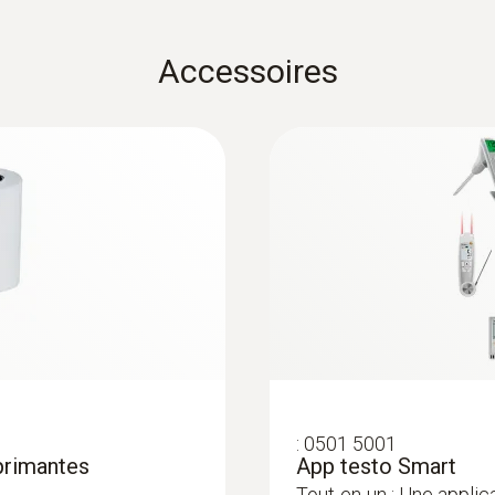
-20 à +50 °C
Accessoires
:
0501 5001
primantes
App testo Smart
Tout-en-un : Une applic