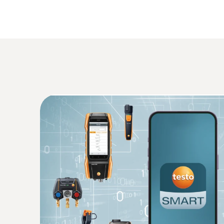
Envoi du rapport par e-mail
Humidité – capacitive