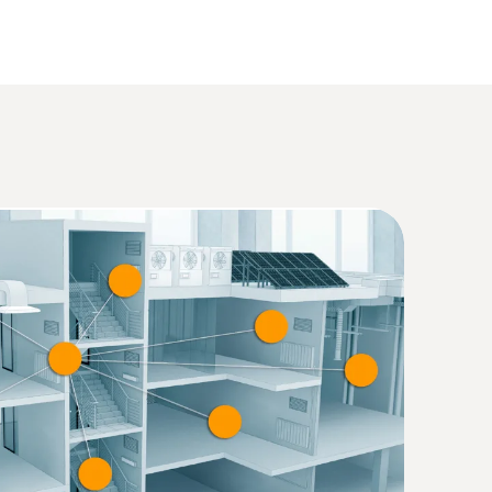
(
3.29 MB
)
(
1.3 MB
)
U) 2023/2854 (DataAct) - testo 625
(
140 KB
)
(
31.43 KB
)
(
1.18 MB
)
(
2.0 MB
)