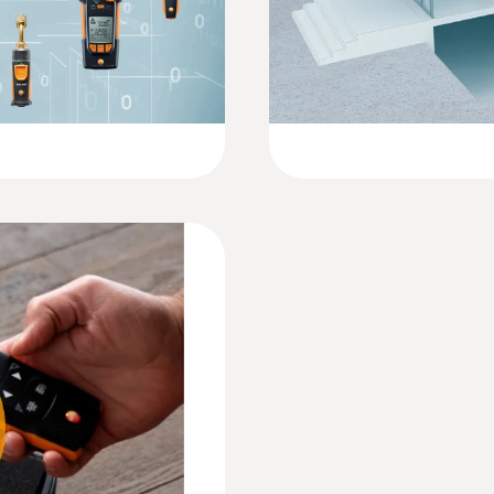
0,1 %HR
Poids
199 g
Dimensions
208 X 60 X 28 mm
Sonde: 12 X 15 mm
Température de service
Sonde: -20 à +70 °C
-20 à +50 °C