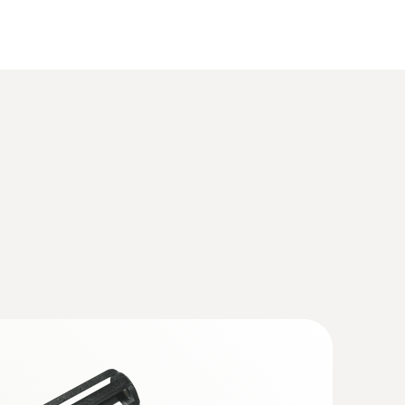
(
738.2 KB
)