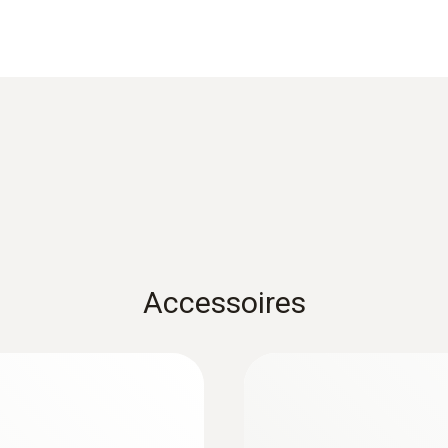
Fiche technique testo 660x
Accessoires
re/d’humidité pour