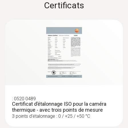
Certificats
Prévention de la formation de
moisissures
Localiser rapidement et de manière aisée
les zones à risque de moisissures : ces
zones sont représentées en rouge sur
l’écran de la caméra thermique lorsque
cette dernière se trouve en mode «
humidité »
:
0520 0489
Certificat d’étalonnage ISO pour la caméra
thermique - avec trois points de mesure
Contrôle aisé des chauffages et
3 points d’étalonnage : 0 / +25 / +50 °C
des installations