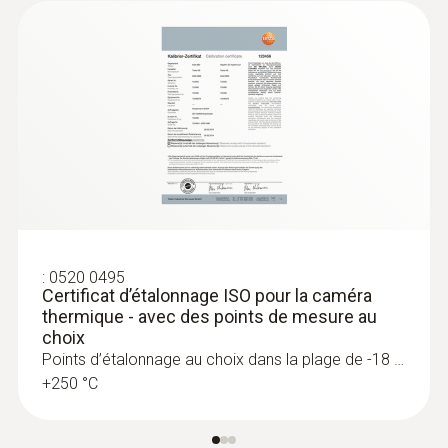
canalisation
Détecter une rupture de canalisation avec
certitude à l’aide d’une caméra thermique
– sans endommager inutilement les murs
et le sol
Localiser de manière précise les fuites
des chauffages par le sol et d’autres
tuyauteries difficiles d’accès, p. ex. de
tuyaux encastrés
:
0520 0495
Certificat d’étalonnage ISO pour la caméra
thermique - avec des points de mesure au
choix
Points d’étalonnage au choix dans la plage de -18 …
Localisation des fuites sur les
+250 °C
toits plats