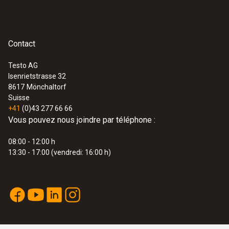
activités d’assurance-qualité sur les
produits
Détecter rapidement et sans aucun
Contact
contact les corps étrangers pénétrant
dans les processus de production et les
Testo AG
anomalies au niveau de la répartition de la
Isenrietstrasse 32
chaleur sur les composants
8617
Mönchaltorf
Suisse
Surveiller rapidement et de manière
+41
(0)43 277 66 66
simple le niveau de remplissage des
Vous pouvez nous joindre par téléphone :
réservoirs de liquide fermés
08:00 - 12:00 h
13:30 - 17:00 (vendredi: 16:00 h)
Mesure sûre des températures
élevées
Mesurer les températures élevées à une