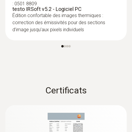
:
0501 8809
testo IRSoft v5.2 - Logiciel PC
Conseils :
Édition confortable des images thermiques :
La fonction « FeverDetection » avec la
correction des émissivités pour des sections
d’image jusqu’aux pixels individuels
caméra thermique ne constitue pas de
mesure médicale.
Pour une mesure correcte, les lunettes,
les masques et les couvre-chefs doivent
être enlevés.
Certificats