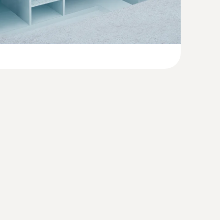
ant testo 915i
(
41.0 KB
)
250 X 180 X 70
ersion / de pénétration) , 12 mm (sonde de
e type K) - pour les mesures de
s tubes (Ø 15-25 mm)
sonde d’immersion / de pénétration)
la fixation rapide de la sonde de contact sur