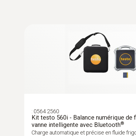
température avec étrier de fixation 0602 459
CHF 72.00
CHF 77.85
:
0564 2560
Kit testo 560i - Balance numérique de f
®
vanne intelligente avec Bluetooth
:
0602 0193
Charge automatique et précise en fluide frig
Sonde de contact à ailettes à réaction r