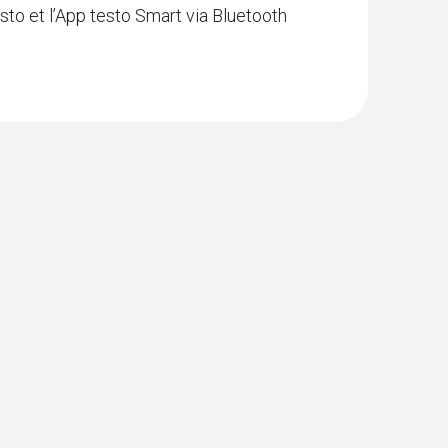
sto et l’App testo Smart via Bluetooth
ide (3 secondes) grâce à une bande
Smart et aux appareils de mesure de Testo