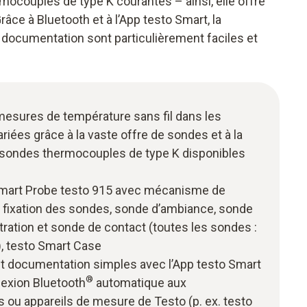
mocouples de type K courantes – ainsi, elle offre
Grâce à Bluetooth et à l’App testo Smart, la
 documentation sont particulièrement faciles et
mesures de température sans fil dans les
ariées grâce à la vaste offre de sondes et à la
s sondes thermocouples de type K disponibles
 Smart Probe testo 915 avec mécanisme de
la fixation des sondes, sonde d’ambiance, sonde
ration et sonde de contact (toutes les sondes :
), testo Smart Case
n et documentation simples avec l’App testo Smart
®
nexion Bluetooth
automatique aux
 ou appareils de mesure de Testo (p. ex. testo