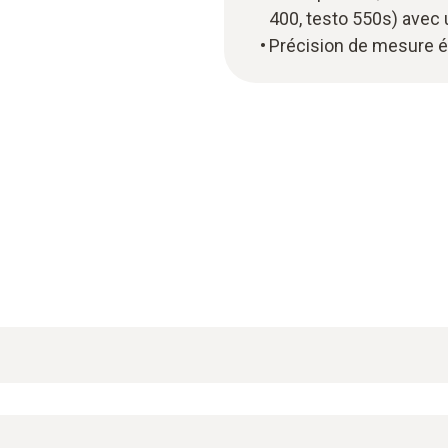
400, testo 550s) avec
Précision de mesure é
kit avec thermomètre, sonde d’ambiance, sonde d’immersion/