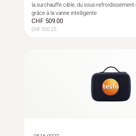
la surchauffe cible, du sous-refroidissement 
- pour les mesures dans les endroits dif
grâce à la vanne intelligente
accessibles
CHF 509.00
Mesure de manière fiable – même dans les ou
CHF 550.25
étroites
CHF 179.00
CHF 193.50