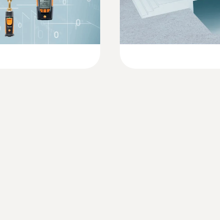
ure pour le contrôle
pénétration) , 5 mm (sonde de contact)
CHF 94.05
Technical Documentation A2L/A2/A3 refriger
Étui de transport testo Smart Case (température) : 
Poignée Bluetooth®: 129 X 31 X 31 mm (L x I x H)
Diamètre de la pointe de sonde : 3 mm (sonde d’imm
contact)
Température de service
-20 à +50 °C
Matériau du produit / du boîtier
Plastique
:
0602 4692
Indice de protection
 pour tuyau (TC de
Sonde à pince (TC d
température sur le
IP 20 (sonde d’ambiance, sonde de contact); IP 40 (
couple pour sonde de
Pince de serrage pour 