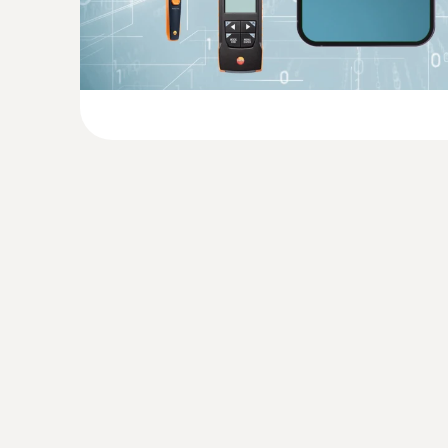
dynamique et au repos ainsi que menu de mes
CHF 168.65
de chute de pression
CHF 226.00
CHF 244.30
:
0602 0092
Tête de mesure de rechange pour sonde
type K)
Tête de mesure amovible avec bande thermo