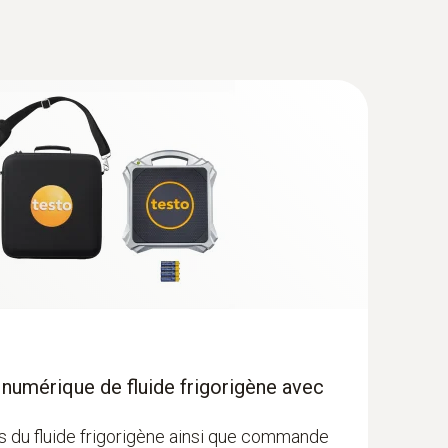
 plus récent; requiert un terminal mobile doté
to 915i; Connexion enfichable standard avec
 numérique de fluide frigorigène avec
ds du fluide frigorigène ainsi que commande
udée à réaction rapide (TC de type K)